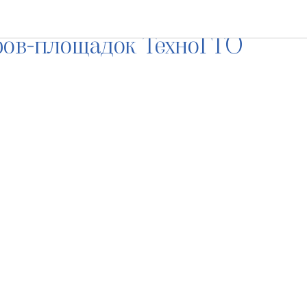
. Новосибирска вошел
ров-площадок ТехноГТО