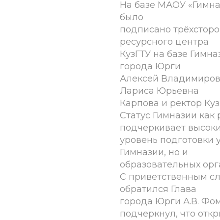
На базе МАОУ «Гимна
было
подписано трёхсторо
ресурсного центра
КузГТУ на базе Гимн
города Юрги
Алексей Владимиров
Лариса Юрьевна
Карпова и ректор Куз
Статус Гимназии как 
подчеркивает высок
уровень подготовки 
Гимназии, но и
образовательных орг
С приветственным с
обратился Глава
города Юрги А.В. Фо
подчеркнул, что отк