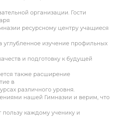
вательной организации. Гости
даря
имназии ресурсному центру учащиеся
а углубленное изучение профильных
качеств и подготовку к будущей
ается также расширение
тие в
урсах различного уровня.
ениями нашей Гимназии и верим, что
т пользу каждому ученику и