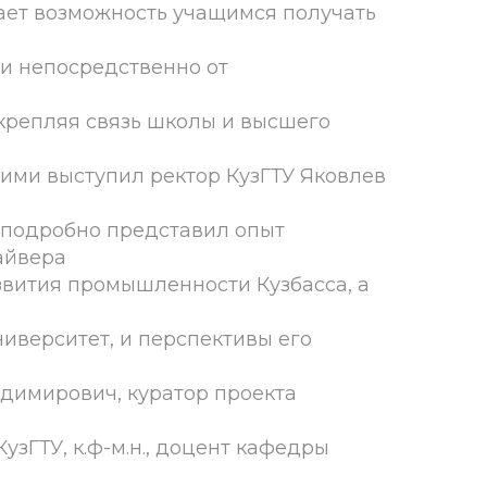
ает возможность учащимся получать
и непосредственно от
укрепляя связь школы и высшего
ими выступил ректор КузГТУ Яковлев
 подробно представил опыт
айвера
звития промышленности Кузбасса, а
ниверситет, и перспективы его
димирович, куратор проекта
зГТУ, к.ф-м.н., доцент кафедры