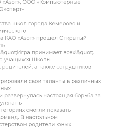
О «Азот», ООО «Компьютерные
Эксперт-
ства школ города Кемерово и
мического
са КАО «Азот» прошел Открытый
ль
quot;Игра принимает всех!&quot;.
о учащихся Школы
 родителей, а также сотрудников
.
рировали свои таланты в различных
йных
ии развернулась настоящая борьба за
ультат в
атегориях смогли показать
команд. В настольном
астерством родители юных