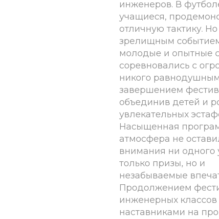
инженеров. В футбо
учащиеся, продемон
отличную тактику. Н
зрелищным событием 
молодые и опытные 
соревновались с огр
никого равнодушным
завершением фестива
объединив детей и р
увлекательных эстаф
Насыщенная програм
атмосфера не остави
внимания ни одного у
только призы, но и
незабываемые впечат
Продолжением фести
инженерных классов
наставниками на пр