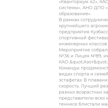
«Кванториум 42», КА
системы», АНО ДПО «
образование».
В рамках сотрудниче
крупнейшего агрохи
предприятия Кузбас
спортивный фестива
инженерных классов &
Мероприятие собрал
№36 и Лицея №89, их
КАО &quot;Азот&quot;
Команды продемонст
видах спорта и семе
эстафетах. В плаван
скорость. Лучший рез
разных возрастных к
представители всех 
теннисе блистали м