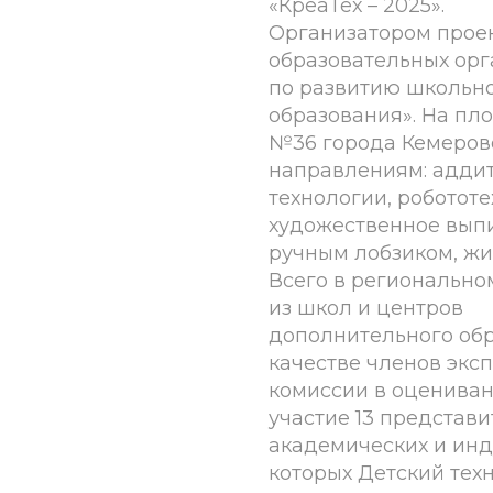
«КреаТех – 2025».
Организатором прое
образовательных ор
по развитию школьн
образования». На п
№36 города Кемеров
направлениям: адди
технологии, робототе
художественное вып
ручным лобзиком, жи
Всего в регионально
из школ и центров
дополнительного обр
качестве членов экс
комиссии в оценива
участие 13 представ
академических и инд
которых Детский тех