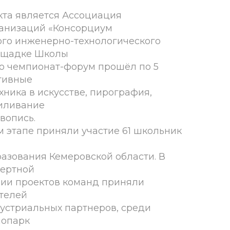
кта является Ассоциация
ганизаций «Консорциум
ого инженерно-технологического
лощадке Школы
о чемпионат-форум прошёл по 5
тивные
хника в искусстве, пирография,
иливание
вопись.
м этапе приняли участие 61 школьник
азования Кемеровской области. В
пертной
нии проектов команд приняли
ителей
устриальных партнеров, среди
нопарк