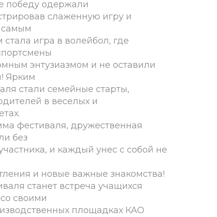
ле победу одержали
стрировав слаженную игру и
о самым
стала игра в волейбол, где
спортсмены
омным энтузиазмом и не оставили
! Ярким
ля стали семейные старты,
одителей в веселых и
етах.
ма фестиваля, дружественная
ли без
частника, и каждый унес с собой не
ления и новые важные знакомства!
валя станет встреча учащихся
 со своими
оизводственных площадках КАО