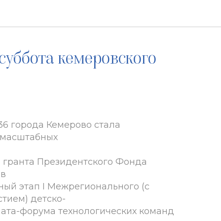
уббота кемеровского
6 города Кемерово стала
 масштабных
 гранта Президентского Фонда
ив
ный этап I Межрегионального (с
тием) детско-
ата-форума технологических команд