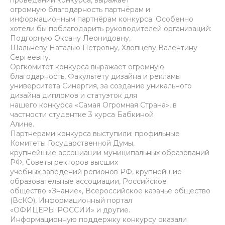
проведении конкурса, выражает
огромную благодарность партнёрам и
информационным партнёрам конкурса. Особенно
хотели бы поблагодарить руководителей организаций:
Подгорную Оксану Леонидовну,
Шальневу Наталью Петровну, Хлопцеву Валентину
Сергеевну.
Оргкомитет конкурса выражает огромную
благодарность, Факультету дизайна и рекламы
университета Синергия, за создание уникального
дизайна дипломов и статуэток для
нашего конкурса «Самая Огромная Страна», в
частности студентке 3 курса Бабкиной
Алине.
Партнерами конкурса выступили: профильные
Комитеты Государственной Думы,
крупнейшие ассоциации муниципальных образований
РФ, Советы ректоров высших
учебных заведений регионов РФ, крупнейшие
образовательные ассоциации, Российское
общество «Знание», Всероссийское казачье общество
(ВсКО), Информационный портал
«ОФИЦЕРЫ РОССИИ» и другие.
Информационную поддержку конкурсу оказали