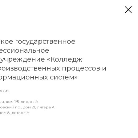
ское государственное
ессиональное
 учреждение «Колледж
роизводственных процессов и
ормационных систем»
еевич
я, дом 1/5, литера А
вский пр., дом 21, литера А
дом 8, литера А